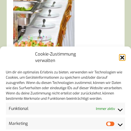
Cookie-Zustimmung
verwalten
Um dir ein optimales Erlebnis zu bieten, verwenden wir Technologien wie
SCHREIBE EINEN KOMMENTAR
Cookies, um Geräteinformationen zu speichern und/oder darauf
zuzugreifen. Wenn du diesen Technologien zustimmst, können wir Daten
wie das Surfverhalten oder eindeutige IDs auf dieser Website verarbeiten.
Deine E-Mail-Adresse wird nicht veröffentlicht.
Wenn du deine Zustimmung nicht erteilst oder zurückziehst, können
Erforderliche Felder sind mit
*
markiert
bestimmte Merkmale und Funktionen beeinträchtigt werden.
Kommentar
*
Funktional
Immer aktiv
Marketing