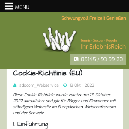
MENU
Skip
Schwungvoll.Freizeit.Genießen
to
content
05145 / 93 99 20
Cookie-Richtlinie (EU)
adocom_Webservice
13 Okt. , 2022
Diese Cookie-Richtlinie wurde zuletzt am 13. Oktober
2022 aktualisiert und gilt für Bürger und Einwohner mit
ständigem Wohnsitz im Europäischen Wirtschaftsraum
und der Schweiz.
1. Einführung