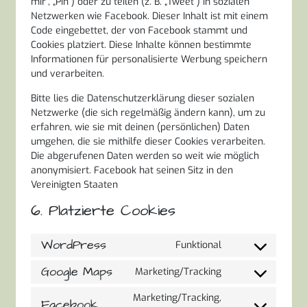
mir“, „Pin“) oder zu teilen (z. B. „Tweet“) in sozialen
Netzwerken wie Facebook. Dieser Inhalt ist mit einem
Code eingebettet, der von Facebook stammt und
Cookies platziert. Diese Inhalte können bestimmte
Informationen für personalisierte Werbung speichern
und verarbeiten.
Bitte lies die Datenschutzerklärung dieser sozialen
Netzwerke (die sich regelmäßig ändern kann), um zu
erfahren, wie sie mit deinen (persönlichen) Daten
umgehen, die sie mithilfe dieser Cookies verarbeiten.
Die abgerufenen Daten werden so weit wie möglich
anonymisiert. Facebook hat seinen Sitz in den
Vereinigten Staaten
6. Platzierte Cookies
WordPress
Funktional
Consent
to
Google Maps
Marketing/Tracking
Consent
service
to
wordpress
Marketing/Tracking,
Facebook
service