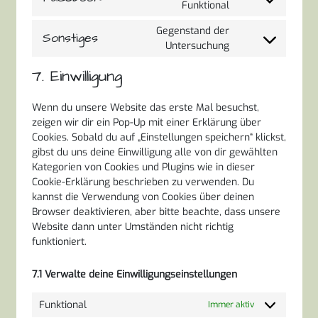
Consent
Funktional
google-
to
maps
Gegenstand der
service
Sonstiges
Consent
Untersuchung
facebook
to
7. Einwilligung
service
sonstiges
Wenn du unsere Website das erste Mal besuchst,
zeigen wir dir ein Pop-Up mit einer Erklärung über
Cookies. Sobald du auf „Einstellungen speichern“ klickst,
gibst du uns deine Einwilligung alle von dir gewählten
Kategorien von Cookies und Plugins wie in dieser
Cookie-Erklärung beschrieben zu verwenden. Du
kannst die Verwendung von Cookies über deinen
Browser deaktivieren, aber bitte beachte, dass unsere
Website dann unter Umständen nicht richtig
funktioniert.
7.1 Verwalte deine Einwilligungseinstellungen
Funktional
Immer aktiv