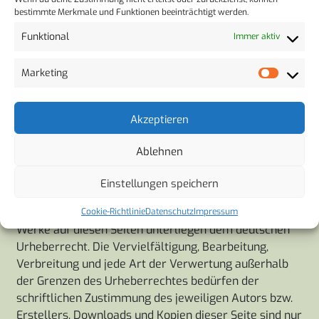
verlinkten Seiten ist stets der jeweilige Anbieter oder
bestimmte Merkmale und Funktionen beeinträchtigt werden.
Betreiber der Seiten verantwortlich. Die verlinkten
Funktional
Immer aktiv
Seiten wurden zum Zeitpunkt der Verlinkung auf
mögliche Rechtsverstöße überprüft. Rechtswidrige
Marketing
Inhalte waren zum Zeitpunkt der Verlinkung nicht
erkennbar. Eine permanente inhaltliche Kontrolle der
verlinkten Seiten ist jedoch ohne konkrete
Akzeptieren
Anhaltspunkte einer Rechtsverletzung nicht zumutbar.
Bei Bekanntwerden von Rechtsverletzungen werden
Ablehnen
wir derartige Links umgehend entfernen.
Einstellungen speichern
Urheberrecht
Die durch die Seitenbetreiber erstellten Inhalte und
Cookie-Richtlinie
Datenschutz
Impressum
Werke auf diesen Seiten unterliegen dem deutschen
Urheberrecht. Die Vervielfältigung, Bearbeitung,
Verbreitung und jede Art der Verwertung außerhalb
der Grenzen des Urheberrechtes bedürfen der
schriftlichen Zustimmung des jeweiligen Autors bzw.
Erstellers. Downloads und Kopien dieser Seite sind nur