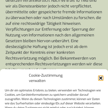
Gesetzen verantwortlich. Nach §§ 8 bis 10 TMG sind
wir als Diensteanbieter jedoch nicht verpflichtet,
übermittelte oder gespeicherte fremde Informationen
zu überwachen oder nach Umständen zu forschen, die
auf eine rechtswidrige Tätigkeit hinweisen.
Verpflichtungen zur Entfernung oder Sperrung der
Nutzung von Informationen nach den allgemeinen
Gesetzen bleiben hiervon unberührt. Eine
diesbezügliche Haftung ist jedoch erst ab dem
Zeitpunkt der Kenntnis einer konkreten
Rechtsverletzung möglich. Bei Bekanntwerden von
entsprechenden Rechtsverletzungen werden wir diese
Inhalte umgehend entfernen.
Cookie-Zustimmung
Haftung für Links
verwalten
Unser Angebot enthält Links zu externen Webseiten
Um dir ein optimales Erlebnis zu bieten, verwenden wir Technologien wie
Dritter, auf deren Inhalte wir keinen Einfluss haben.
Cookies, um Geräteinformationen zu speichern und/oder darauf
Deshalb können wir für diese fremden Inhalte auch
zuzugreifen. Wenn du diesen Technologien zustimmst, können wir Daten
wie das Surfverhalten oder eindeutige IDs auf dieser Website verarbeiten.
keine Gewähr übernehmen. Für die Inhalte der
Wenn du deine Zustimmung nicht erteilst oder zurückziehst, können