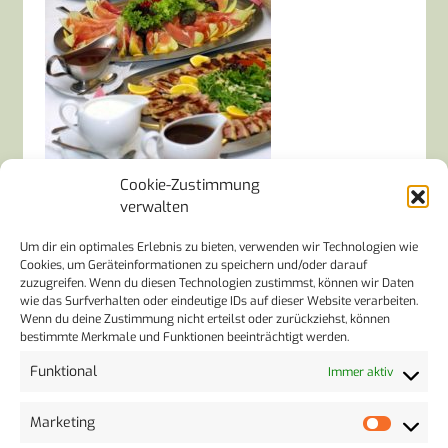
Cookie-Zustimmung
verwalten
Um dir ein optimales Erlebnis zu bieten, verwenden wir Technologien wie
SCHREIBE EINEN KOMMENTAR
Cookies, um Geräteinformationen zu speichern und/oder darauf
zuzugreifen. Wenn du diesen Technologien zustimmst, können wir Daten
wie das Surfverhalten oder eindeutige IDs auf dieser Website verarbeiten.
Deine E-Mail-Adresse wird nicht veröffentlicht.
Wenn du deine Zustimmung nicht erteilst oder zurückziehst, können
Erforderliche Felder sind mit
*
markiert
bestimmte Merkmale und Funktionen beeinträchtigt werden.
Kommentar
*
Funktional
Immer aktiv
Marketing